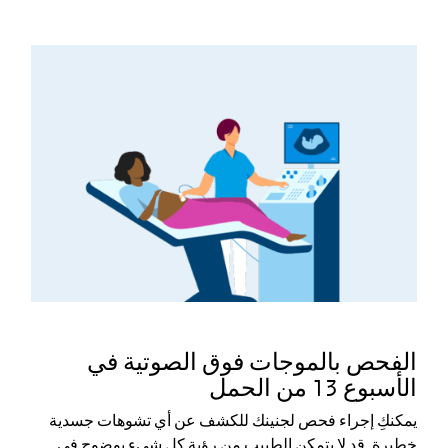
الفحص بالموجات فوق الصوتية في
الأسبوع 13 من الحمل
يمكنكِ إجراء فحص لجنينك للكشف عن أي تشوهات جسدية
خطيرة. قد لا يتمكن الطبيب من رؤية كل شيء بوضوح في