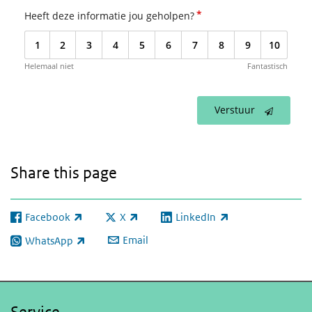
*
Heeft deze informatie jou geholpen?
1
2
3
4
5
6
7
8
9
10
Helemaal niet
Fantastisch
Verstuur
Share this page
Facebook
X
LinkedIn
(link is external)
(link is external)
(link is external)
Email
WhatsApp
(link is external)