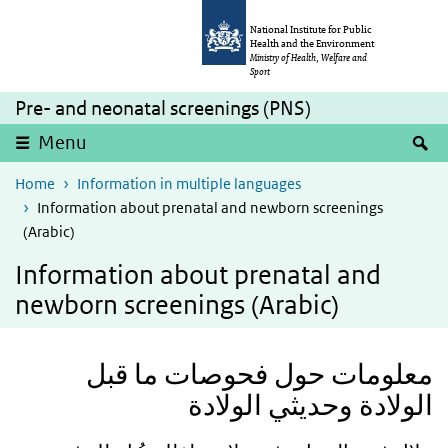
Skip to main content
Skip to main navigation
National Institute for Public
Health and the Environment
Ministry of Health, Welfare and
Sport
Pre- and neonatal screenings (PNS)
S
Menu
Home
Information in multiple languages
Information about prenatal and newborn screenings
(Arabic)
Information about prenatal and
newborn screenings (Arabic)
معلومات حول فحوصات ما قبل
الولادة وحديثي الولادة