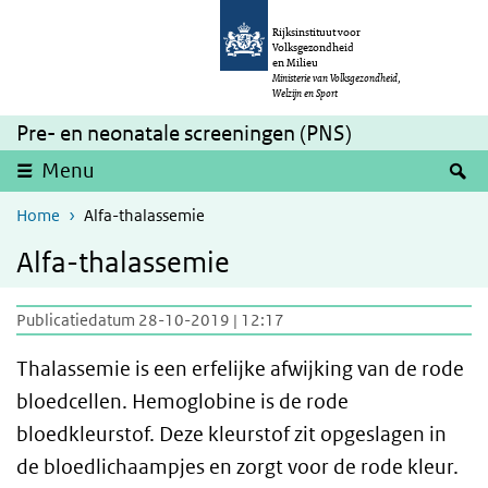
Overslaan en naar de inhoud gaan
Direct naar de hoofdnavigatie
Rijksinstituut voor
Volksgezondheid
en Milieu
Ministerie van Volksgezondheid,
Welzijn en Sport
Pre- en neonatale screeningen (PNS)
Z
Menu
Home
Alfa-thalassemie
Alfa-thalassemie
Publicatiedatum 28-10-2019 | 12:17
Thalassemie is een erfelijke afwijking van de rode
bloedcellen. Hemoglobine is de rode
bloedkleurstof. Deze kleurstof zit opgeslagen in
de bloedlichaampjes en zorgt voor de rode kleur.