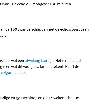
niets van. De echo duurt ongeveer 30 minuten.
5 van de 100 zwangerschappen ziet de echoscopist geen
odig.
st iets wat een
afwijking kan zijn
. Het is niet altijd
ng is en wat dit voor jouw kind betekent. Heeft de
rvolgonderzoek
.
skundige en gynaecoloog en de 13 wekenecho.
De