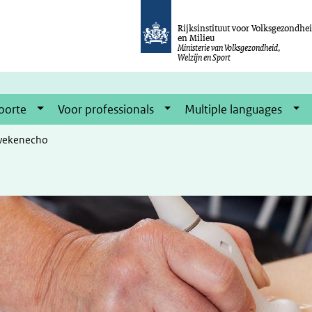
Rijksinstituut voor Volksgezondhe
en Milieu
Ministerie van Volksgezondheid,
Welzijn en Sport
oorte
Voor professionals
Multiple languages
wekenecho