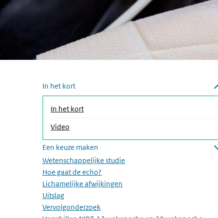
Overslaan menu
In het kort
Submenu sluiten
(Actieve pagina)
In het kort
Video
Een keuze maken
Submenu openen
Wetenschappelijke studie
Hoe gaat de echo?
Lichamelijke afwijkingen
Uitslag
Vervolgonderzoek