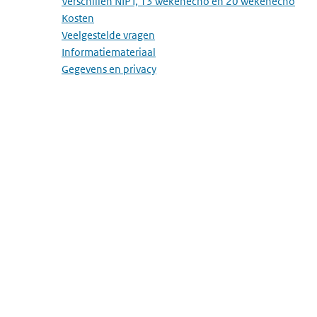
Verschillen NIPT, 13 wekenecho en 20 wekenecho
Kosten
Veelgestelde vragen
Informatiemateriaal
Gegevens en privacy