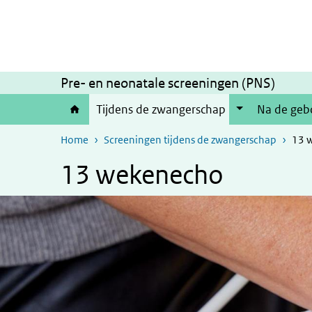
Overslaan en naar de inhoud gaan
Direct naar de hoofdnavigatie
Pre- en neonatale screeningen (PNS)
Tijdens de zwangerschap
Na de geb
Home
Screeningen tijdens de zwangerschap
13 
13 wekenecho