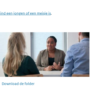
kind een jongen of een meisje is
.
older over de 13 wekenecho en de 20 wekenecho
Download de folder