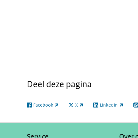
Deel deze pagina
Facebook
X
LinkedIn
(externe link)
(externe link)
(externe link)
(e
Service
Over d