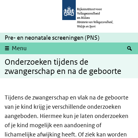
Overslaan en naar de inhoud gaan
Direct naar de hoofdnavigatie
Rijksinstituut voor
Volksgezondheid
en Milieu
Ministerie van Volksgezondheid,
Welzijn en Sport
Pre- en neonatale screeningen (PNS)
Z
Menu
Onderzoeken tijdens de
zwangerschap en na de geboorte
Tijdens de zwangerschap en vlak na de geboorte
van je kind krijg je verschillende onderzoeken
aangeboden. Hiermee kun je laten onderzoeken
of je kind mogelijk een aandoening of
lichamelijke afwijking heeft. Of ziek kan worden