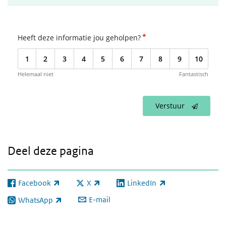
*
Heeft deze informatie jou geholpen?
1
2
3
4
5
6
7
8
9
10
Helemaal niet
Fantastisch
Verstuur
Deel deze pagina
Facebook
X
LinkedIn
(externe link)
(externe link)
(externe link)
E-mail
WhatsApp
(externe link)