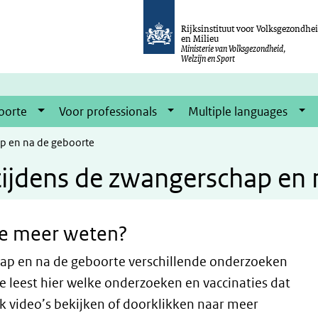
Rijksinstituut voor Volksgezondhe
en Milieu
Ministerie van Volksgezondheid,
Welzijn en Sport
oorte
Voor professionals
Multiple languages
ap en na de geboorte
 tijdens de zwangerschap en
je meer weten?
chap en na de geboorte verschillende onderzoeken
Je leest hier welke onderzoeken en vaccinaties dat
ok video’s bekijken of doorklikken naar meer