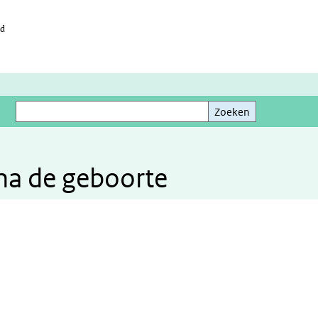
id
Zoeken
Zoeken
 na de geboorte