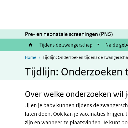
Overslaan en naar de inhoud gaan
Direct naar de hoofdnavigatie
Pre- en neonatale screeningen (PNS)
Tijdens de zwangerschap
Na de geb
Home
Tijdlijn: Onderzoeken tijdens de zwangersch
Tijdlijn: Onderzoeken
Over welke onderzoeken wil 
Jij en je baby kunnen tijdens de zwangers
laten doen. Ook kan je vaccinaties krijgen. 
zijn en wanneer ze plaatsvinden. Je kunt o