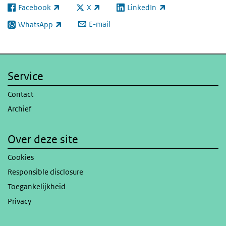
Facebook
X
LinkedIn
(externe link)
(externe link)
(externe link)
E-mail
WhatsApp
(externe link)
Service
Contact
Archief
Over deze site
Cookies
Responsible disclosure
Toegankelijkheid
Privacy