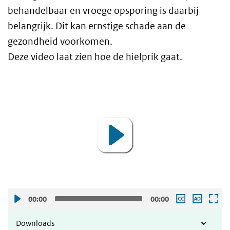
behandelbaar en vroege opsporing is daarbij
belangrijk. Dit kan ernstige schade aan de
gezondheid voorkomen.
Deze video laat zien hoe de hielprik gaat.
video de hielprik bij ouders thuis
Video
Player
00:00
00:00
Downloads