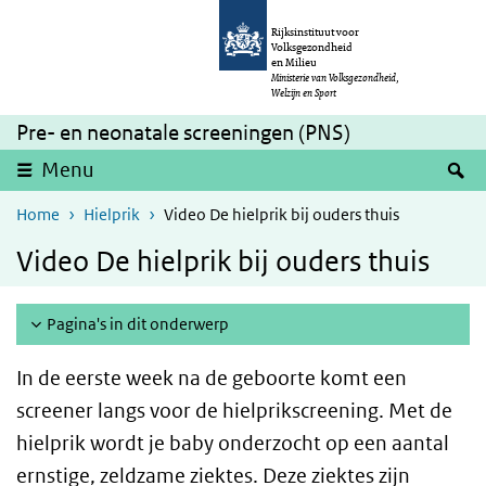
Overslaan en naar de inhoud gaan
Direct naar de hoofdnavigatie
Rijksinstituut voor
Volksgezondheid
en Milieu
Ministerie van Volksgezondheid,
Welzijn en Sport
Pre- en neonatale screeningen (PNS)
Z
Menu
Home
Hielprik
Video De hielprik bij ouders thuis
Video De hielprik bij ouders thuis
Pagina's in dit onderwerp
In de eerste week na de geboorte komt een
screener langs voor de hielprikscreening. Met de
hielprik wordt je baby onderzocht op een aantal
ernstige, zeldzame ziektes. Deze ziektes zijn