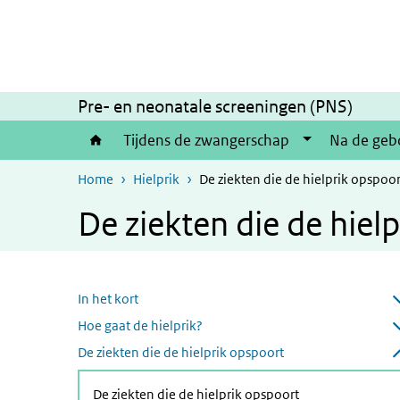
Overslaan en naar de inhoud gaan
Direct naar de hoofdnavigatie
Pre- en neonatale screeningen (PNS)
Tijdens de zwangerschap
Na de geb
Home
Hielprik
De ziekten die de hielprik opspoor
De ziekten die de hiel
Overslaan menu
In het kort
Submenu openen
Hoe gaat de hielprik?
Submenu openen
De ziekten die de hielprik opspoort
Submenu sluiten
(Actieve pagina)
De ziekten die de hielprik opspoort