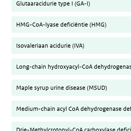
Glutaaracidurie type I (GA-I)
HMG-CoA-lyase deficiëntie (HMG)
Isovaleriaan acidurie (IVA)
Long-chain hydroxyacyl-CoA dehydrogenas
Maple syrup urine disease (MSUD)
Medium-chain acyl CoA dehydrogenase def
Drie-Methylcrotonyl-CoA carboxylase defic