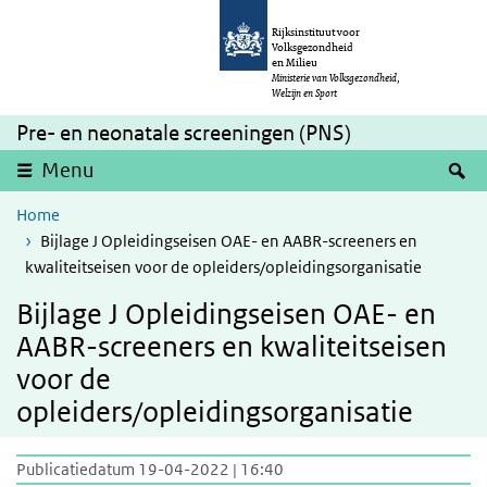
Overslaan en naar de inhoud gaan
Direct naar de hoofdnavigatie
Rijksinstituut voor
Volksgezondheid
en Milieu
Ministerie van Volksgezondheid,
Welzijn en Sport
Pre- en neonatale screeningen (PNS)
Z
Menu
Home
Bijlage J Opleidingseisen OAE- en AABR-screeners en
kwaliteitseisen voor de opleiders/opleidingsorganisatie
Bijlage J Opleidingseisen OAE- en
AABR-screeners en kwaliteitseisen
voor de
opleiders/opleidingsorganisatie
Publicatiedatum 19-04-2022 | 16:40