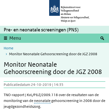
Overslaan en naar de inhoud gaan
Direct naar de hoofdnavigatie
Rijksinstituut voor
Volksgezondheid
en Milieu
Ministerie van Volksgezondheid,
Welzijn en Sport
Pre- en neonatale screeningen (PNS)
Z
Menu
Home
Monitor Neonatale Gehoorscreening door de JGZ 2008
Monitor Neonatale
Gehoorscreening door de JGZ 2008
Publicatiedatum 24-10-2019 | 14:35
TNO-rapport | KvL/P&Z/2009.118 over de resultaten van de
monitoring van de
neonatale
gehoorscreening in 2008 door de
jeugdgezondheidszorg.