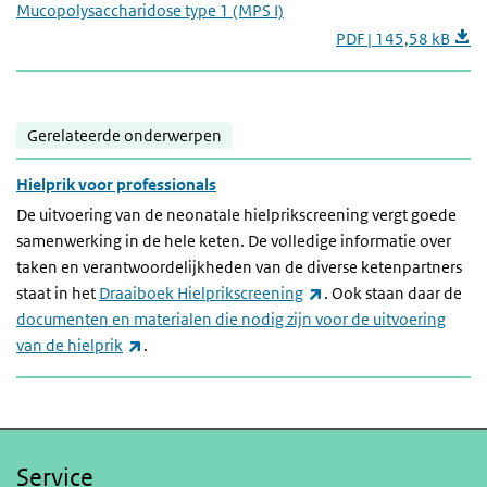
Mucopolysaccharidose type 1 (MPS I)
PDF | 145,58 kB
Gerelateerde onderwerpen
Hielprik voor professionals
De uitvoering van de neonatale hielprikscreening vergt goede
samenwerking in de hele keten. De volledige informatie over
taken en verantwoordelijkheden van de diverse ketenpartners
(externe link)
staat in het
Draaiboek Hielprikscreening
. Ook staan daar de
documenten en materialen die nodig zijn voor de uitvoering
(externe link)
van de hielprik
.
Service