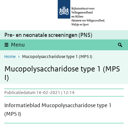
Overslaan en naar de inhoud gaan
Direct naar de hoofdnavigatie
Rijksinstituut voor
Volksgezondheid
en Milieu
Ministerie van Volksgezondheid,
Welzijn en Sport
Pre- en neonatale screeningen (PNS)
Z
Menu
Home
Mucopolysaccharidose type 1 (MPS I)
Mucopolysaccharidose type 1 (MPS
I)
Publicatiedatum 16-02-2021 | 12:14
Informatieblad Mucopolysaccharidose type 1
(MPS I)