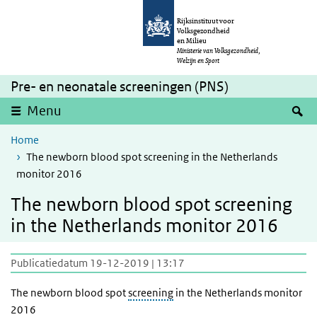
Overslaan en naar de inhoud gaan
Direct naar de hoofdnavigatie
Rijksinstituut voor
Volksgezondheid
en Milieu
Ministerie van Volksgezondheid,
Welzijn en Sport
Pre- en neonatale screeningen (PNS)
Z
Menu
Home
The newborn blood spot screening in the Netherlands
monitor 2016
The newborn blood spot screening
in the Netherlands monitor 2016
Publicatiedatum 19-12-2019 | 13:17
The newborn blood spot
screening
in the Netherlands monitor
2016