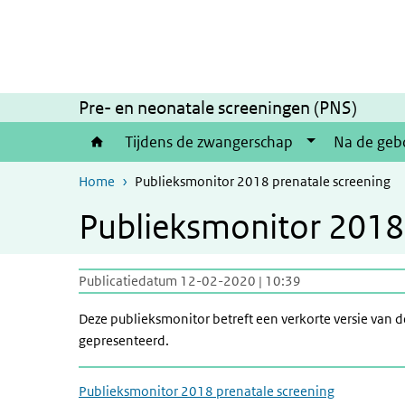
Overslaan en naar de inhoud gaan
Direct naar de hoofdnavigatie
Pre- en neonatale screeningen (PNS)
Tijdens de zwangerschap
Na de geb
Home
Publieksmonitor 2018 prenatale screening
Publieksmonitor 2018 
Publicatiedatum 12-02-2020 | 10:39
Deze publieksmonitor betreft een verkorte versie van 
gepresenteerd.
Publieksmonitor 2018 prenatale screening