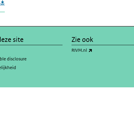
eze site
Zie ook
(externe link)
RIVM.nl
ble disclosure
lijkheid