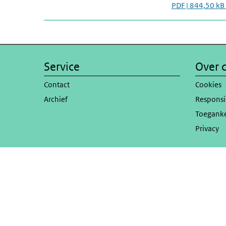
PDF | 844,50 kB
Service
Over d
Contact
Cookies
Archief
Responsi
Toeganke
Privacy