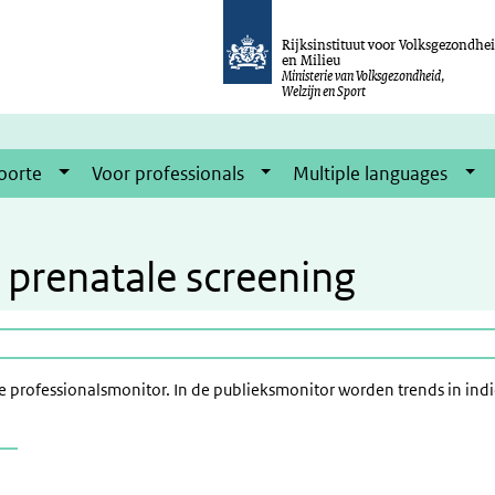
Rijksinstituut voor Volksgezondhe
en Milieu
Ministerie van Volksgezondheid,
Welzijn en Sport
oorte
Voor professionals
Multiple languages
prenatale screening
de professionalsmonitor. In de publieksmonitor worden trends in ind