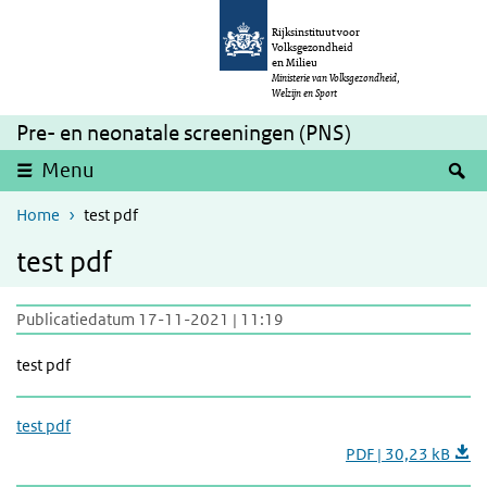
Overslaan en naar de inhoud gaan
Direct naar de hoofdnavigatie
Rijksinstituut voor
Volksgezondheid
en Milieu
Ministerie van Volksgezondheid,
Welzijn en Sport
Pre- en neonatale screeningen (PNS)
Z
Menu
Home
test pdf
test pdf
Publicatiedatum 17-11-2021 | 11:19
test pdf
test pdf
PDF | 30,23 kB