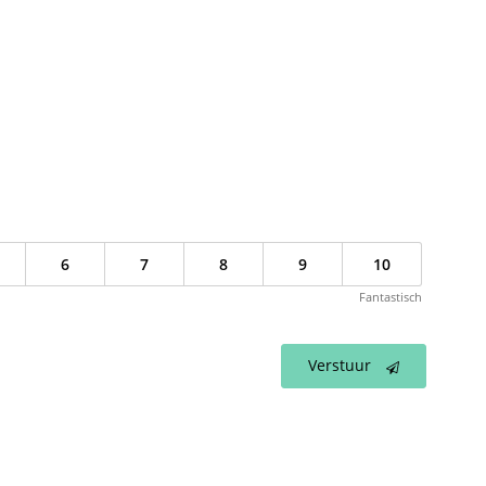
6
7
8
9
10
Fantastisch
Verstuur