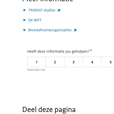
(externe link)
TRIDENT studies
De NIPT
(externe link)
Bloedafnameorganisaties
*
Heeft deze informatie jou geholpen?
1
2
3
4
5
Helemaal niet
Deel deze pagina