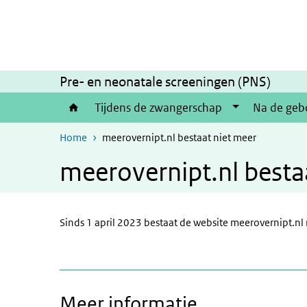
Overslaan en naar de inhoud gaan
Direct naar de hoofdnavigatie
Pre- en neonatale screeningen (PNS)
Tijdens de zwangerschap
Na de geb
Home
meerovernipt.nl bestaat niet meer
meerovernipt.nl besta
Sinds 1 april 2023 bestaat de website meerovernipt.nl 
Meer informatie