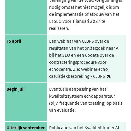
Verlenging van de WBO-vergunning is
nodig omdat het niet mogelijk is om
de implementatie of afbouw van het
ETSEO voor 1 januari 2027 te
realiseren.
15 april
Een webinar van CLBPS over de
resultaten van het onderzoek naar AI
bij het SEO en een update over de
contracteringsprocedure voor
echocentra. Zie:
Webinar echo
(externe li
casuïstiekbespreking - CLBPS
.
Begin juli
Eventuele aanpassing van het
kwaliteitssysteem echoapparatuur
(bijv. frequentie van toetsing) op basis
van evaluatie.
Uiterlijk september
Publicatie van het Kwaliteitskader AI