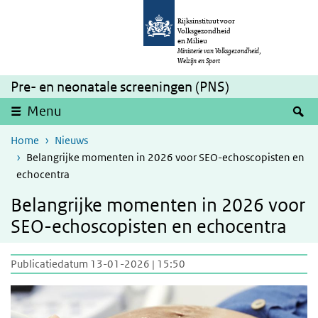
Overslaan en naar de inhoud gaan
Direct naar de hoofdnavigatie
Rijksinstituut voor
Volksgezondheid
en Milieu
Ministerie van Volksgezondheid,
Welzijn en Sport
Pre- en neonatale screeningen (PNS)
Z
Menu
Home
Nieuws
Belangrijke momenten in 2026 voor SEO-echoscopisten en
echocentra
Belangrijke momenten in 2026 voor
SEO-echoscopisten en echocentra
Publicatiedatum 13-01-2026 | 15:50