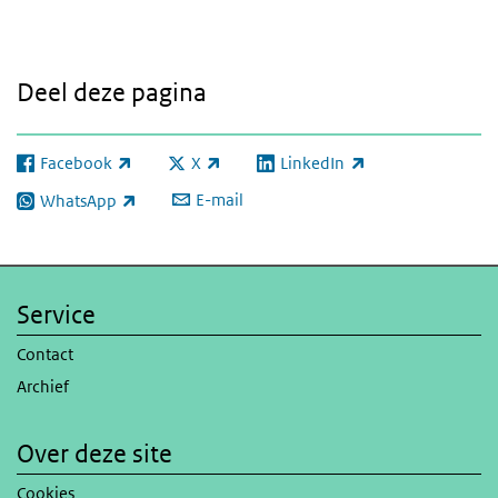
Deel deze pagina
Facebook
X
LinkedIn
(externe link)
(externe link)
(externe link)
E-mail
WhatsApp
(externe link)
Service
Contact
Archief
Over deze site
Cookies