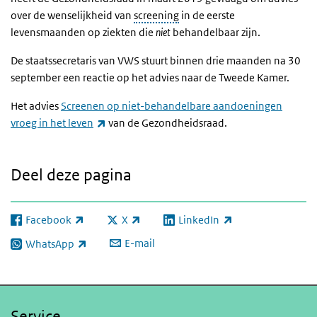
over de wenselijkheid van
screening
in de eerste
levensmaanden op ziekten die
niet
behandelbaar zijn.
De staatssecretaris van VWS stuurt binnen drie maanden na 30
september een reactie op het advies naar de Tweede Kamer.
Het advies
Screenen op niet-behandelbare
aandoeningen
(externe link)
vroeg in het leven
van de Gezondheidsraad.
Deel deze pagina
Facebook
X
LinkedIn
(externe link)
(externe link)
(externe link)
E-mail
WhatsApp
(externe link)
Service