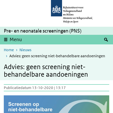
Overslaan en naar de inhoud gaan
Direct naar de hoofdnavigatie
Rijksinstituut voor
Volksgezondheid
en Milieu
Ministerie van Volksgezondheid,
Welzijn en Sport
Pre- en neonatale screeningen (PNS)
Z
Menu
Home
Nieuws
Advies: geen screening niet-behandelbare aandoeningen
Advies: geen screening niet-
behandelbare aandoeningen
Publicatiedatum 13-10-2020 | 13:17