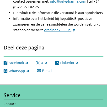
contact opnemen met:
info@orlypharma.com
l tel +31
(0)77 351 92 75
Hier vindt u de informatie die verstuurd is aan apothekers
Informatie over het beleid bij hepatitis B-positieve
zwangeren en de geneesmiddelen die worden gebruikt
(externe link)
staat op de website
draaiboekPSIE.nl
Deel deze pagina
Facebook
X
LinkedIn
(externe link)
(externe link)
(externe link)
E-mail
WhatsApp
(externe link)
Service
Contact