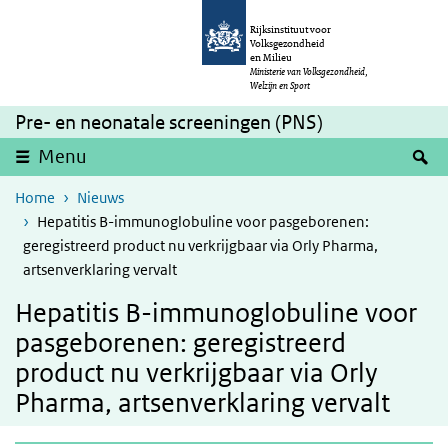
Overslaan en naar de inhoud gaan
Direct naar de hoofdnavigatie
Rijksinstituut voor
Volksgezondheid
en Milieu
Ministerie van Volksgezondheid,
Welzijn en Sport
Pre- en neonatale screeningen (PNS)
Z
Menu
Home
Nieuws
Hepatitis B-immunoglobuline voor pasgeborenen:
geregistreerd product nu verkrijgbaar via Orly Pharma,
artsenverklaring vervalt
Hepatitis B-immunoglobuline voor
pasgeborenen: geregistreerd
product nu verkrijgbaar via Orly
Pharma, artsenverklaring vervalt