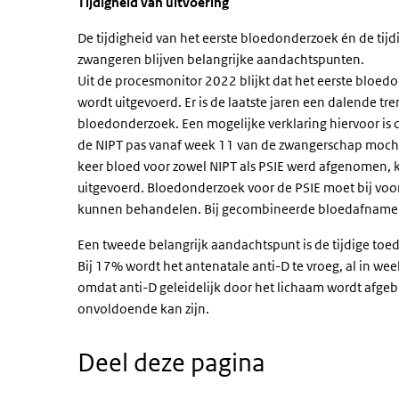
Tijdigheid van uitvoering
De tijdigheid van het eerste bloedonderzoek én de tijd
zwangeren blijven belangrijke aandachtspunten.
Uit de procesmonitor 2022 blijkt dat het eerste bloed
wordt uitgevoerd. Er is de laatste jaren een dalende tre
bloedonderzoek. Een mogelijke verklaring hiervoor is 
de NIPT pas vanaf week 11 van de zwangerschap mocht
keer bloed voor zowel NIPT als PSIE werd afgenomen, k
uitgevoerd. Bloedonderzoek voor de PSIE moet bij voor
kunnen behandelen. Bij gecombineerde bloedafname vo
Een tweede belangrijk aandachtspunt is de tijdige toe
Bij 17% wordt het antenatale anti-D te vroeg, al in we
omdat anti-D geleidelijk door het lichaam wordt afg
onvoldoende kan zijn.
Deel deze pagina