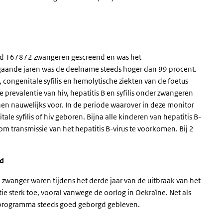
land 167872 zwangeren gescreend en was het
aande jaren was de deelname steeds hoger dan 99 procent.
, congenitale syfilis en hemolytische ziekten van de foetus
prevalentie van hiv, hepatitis B en syfilis onder zwangeren
nen nauwelijks voor. In de periode waarover in deze monitor
le syfilis of hiv geboren. Bijna alle kinderen van hepatitis B-
 transmissie van het hepatitis B-virus te voorkomen. Bij 2
gd
zwanger waren tijdens het derde jaar van de uitbraak van het
e sterk toe, vooral vanwege de oorlog in Oekraïne. Net als
gsprogramma steeds goed geborgd gebleven.