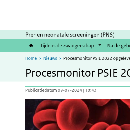
Overslaan en naar de inhoud gaan
Direct naar de hoofdnavigatie
Pre- en neonatale screeningen (PNS)
Tijdens de zwangerschap
Na de geb
Home
Nieuws
Procesmonitor PSIE 2022 opgelev
Procesmonitor PSIE 2
Publicatiedatum 09-07-2024 | 10:43