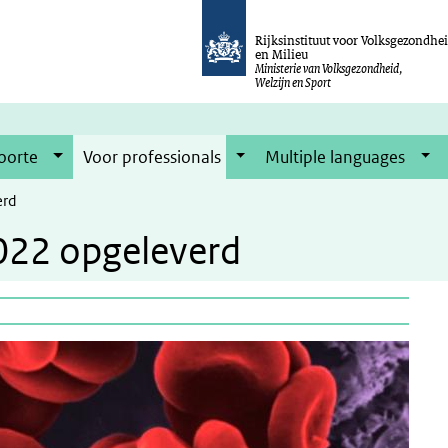
Rijksinstituut voor Volksgezondhe
en Milieu
Ministerie van Volksgezondheid,
Welzijn en Sport
oorte
Voor professionals
Multiple languages
erd
022 opgeleverd