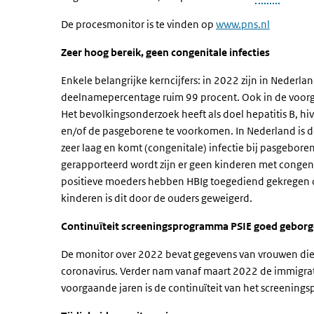
De procesmonitor is te vinden op
www.pns.nl
Zeer hoog bereik, geen congenitale infecties
Enkele belangrijke kerncijfers: in 2022 zijn in Neder
deelnamepercentage ruim 99 procent. Ook in de voorg
Het bevolkingsonderzoek heeft als doel hepatitis B, hiv
en/of de pasgeborene te voorkomen. In Nederland is de 
zeer laag en komt (congenitale) infectie bij pasgebore
gerapporteerd wordt zijn er geen kinderen met congenita
positieve moeders hebben HBIg toegediend gekregen om
kinderen is dit door de ouders geweigerd.
Continuïteit screeningsprogramma PSIE goed gebor
De monitor over 2022 bevat gegevens van vrouwen die 
coronavirus. Verder nam vanaf maart 2022 de immigrati
voorgaande jaren is de continuïteit van het screenin