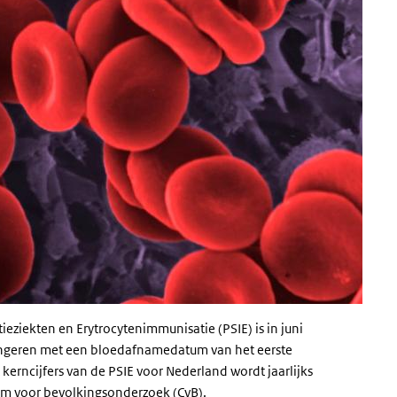
eziekten en Erytrocytenimmunisatie (PSIE) is in juni
ngeren met een bloedafnamedatum van het eerste
kerncijfers van de PSIE voor Nederland wordt jaarlijks
um voor bevolkingsonderzoek (CvB).