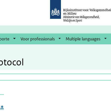
Rijksinstituut voor Volksgezondhe
en Milieu
Ministerie van Volksgezondheid,
Welzijn en Sport
oorte
Voor professionals
Multiple languages
otocol