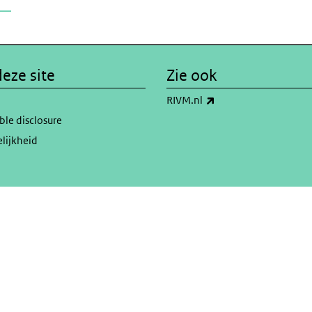
eze site
Zie ook
(externe link)
RIVM.nl
ble disclosure
lijkheid