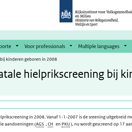
Rijksinstituut voor Volksgezondhe
en Milieu
Ministerie van Volksgezondheid,
Welzijn en Sport
oorte
Voor professionals
Multiple languages
 bij kinderen geboren in 2008
tale hielprikscreening bij k
hielprikscreening in 2008. Vanaf 1-1-2007 is de sreening uitgebre
rie aandoeningen (
AGS
,
CH
en
PKU
), nu wordt gescreend op 17 a