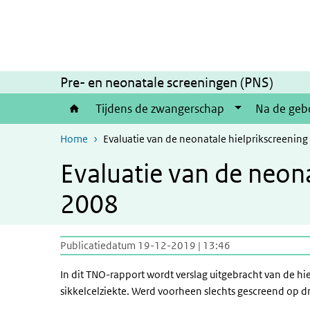
Overslaan en naar de inhoud gaan
Direct naar de hoofdnavigatie
Pre- en neonatale screeningen (PNS)
Tijdens de zwangerschap
Na de geb
Home
Evaluatie van de neonatale hielprikscreening
Evaluatie van de neona
2008
Publicatiedatum 19-12-2019 | 13:46
In dit TNO-rapport wordt verslag uitgebracht van de 
sikkelcelziekte. Werd voorheen slechts gescreend op d