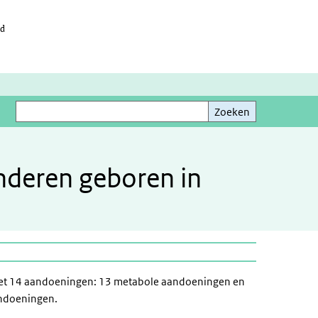
id
Zoeken
Zoeken
inderen geboren in
id met 14 aandoeningen: 13 metabole aandoeningen en
andoeningen.