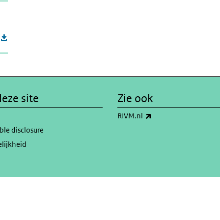
eze site
Zie ook
(externe link)
RIVM.nl
ble disclosure
lijkheid