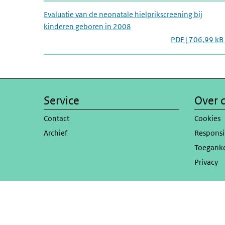
Evaluatie van de neonatale hielprikscreening bij
kinderen geboren in 2008
PDF | 706,99 kB
Service
Over d
Contact
Cookies
Archief
Responsi
Toeganke
Privacy