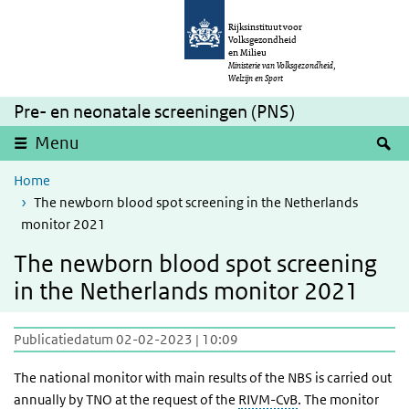
Overslaan en naar de inhoud gaan
Direct naar de hoofdnavigatie
Rijksinstituut voor
Volksgezondheid
en Milieu
Ministerie van Volksgezondheid,
Welzijn en Sport
Pre- en neonatale screeningen (PNS)
Z
Menu
Home
The newborn blood spot screening in the Netherlands
monitor 2021
The newborn blood spot screening
in the Netherlands monitor 2021
Publicatiedatum 02-02-2023 | 10:09
The national monitor with main results of the NBS is carried out
annually by TNO at the request of the
RIVM-CvB
. The monitor