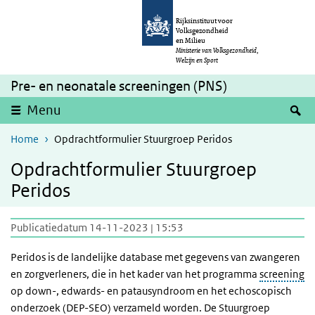
Overslaan en naar de inhoud gaan
Direct naar de hoofdnavigatie
Rijksinstituut voor
Volksgezondheid
en Milieu
Ministerie van Volksgezondheid,
Welzijn en Sport
Pre- en neonatale screeningen (PNS)
Z
Menu
Home
Opdrachtformulier Stuurgroep Peridos
Opdrachtformulier Stuurgroep
Peridos
Publicatiedatum 14-11-2023 | 15:53
Peridos is de landelijke database met gegevens van zwangeren
en zorgverleners, die in het kader van het programma
screening
op down-, edwards- en patausyndroom en het echoscopisch
onderzoek (DEP-SEO) verzameld worden. De Stuurgroep