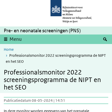
Overslaan en naar de inhoud gaan
Direct naar de hoofdnavigatie
Rijksinstituut voor
Volksgezondheid
en Milieu
Ministerie van Volksgezondheid,
Welzijn en Sport
Pre- en neonatale screeningen (PNS)
Z
Menu
Home
Professionalsmonitor 2022 screeningsprogramma de NIPT
en het SEO
Professionalsmonitor 2022
screeningsprogramma de NIPT en
het SEO
Publicatiedatum 08-05-2024 | 14:51
In deze monitor worden gegevens van het
prenatale