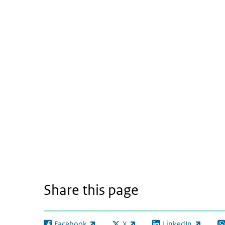
Share this page
Facebook
X
LinkedIn