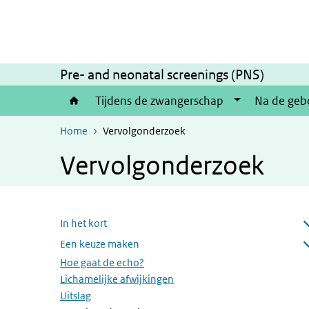
Skip to main content
Skip to main navigation
Pre- and neonatal screenings (PNS)
Tijdens de zwangerschap
Na de geb
Home
Vervolgonderzoek
Vervolgonderzoek
Skip menu
In het kort
Open submenu
Een keuze maken
Open submenu
Hoe gaat de echo?
Lichamelijke afwijkingen
Uitslag