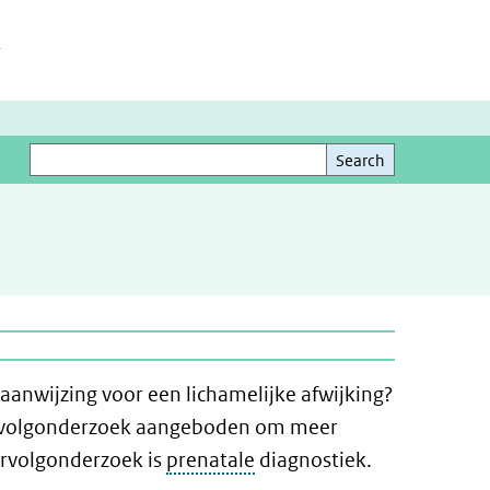
h
Search
Search
aanwijzing voor een lichamelijke afwijking?
 vervolgonderzoek aangeboden om meer
ervolgonderzoek is
prenatale
diagnostiek.