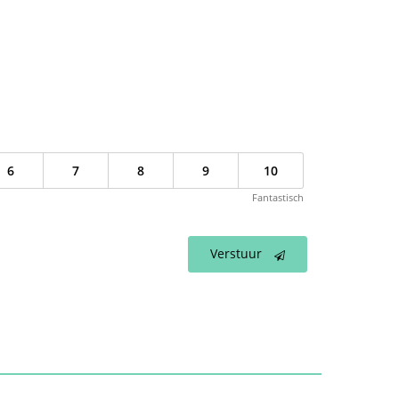
nal)
6
7
8
9
10
Fantastisch
Verstuur