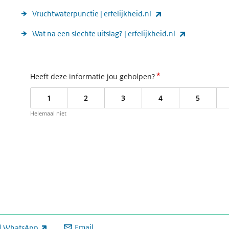
(link is external)
Vruchtwaterpunctie | erfelijkheid.nl
(link is exter
Wat na een slechte uitslag? | erfelijkheid.nl
*
Heeft deze informatie jou geholpen?
1
2
3
4
5
Helemaal niet
Email
WhatsApp