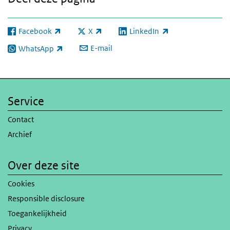
Facebook
X
LinkedIn
(externe link)
(externe link)
(externe link)
E-mail
WhatsApp
(externe link)
Service
Contact
Archief
Over deze site
Cookies
Responsible disclosure
Toegankelijkheid
Privacy