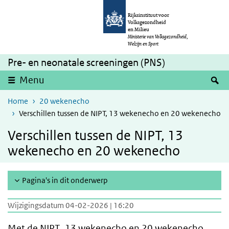
Overslaan en naar de inhoud gaan
Direct naar de hoofdnavigatie
Rijksinstituut voor
Volksgezondheid
en Milieu
Ministerie van Volksgezondheid,
Welzijn en Sport
Pre- en neonatale screeningen (PNS)
Z
Menu
Home
20 wekenecho
Verschillen tussen de NIPT, 13 wekenecho en 20 wekenecho
Verschillen tussen de NIPT, 13
wekenecho en 20 wekenecho
Pagina's in dit onderwerp
Wijzigingsdatum 04-02-2026 | 16:20
Met de
NIPT
, 13 wekenecho en 20 wekenecho