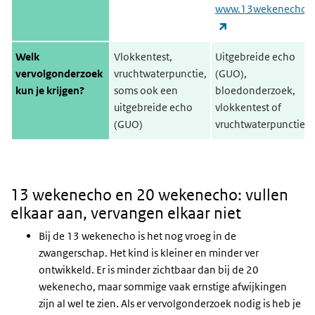
www.13wekenecho.o
(externe link)
Welk
Vlokkentest,
Uitgebreide echo
vervolgonderzoek
vruchtwaterpunctie,
(GUO),
kun je krijgen?
soms ook een
bloedonderzoek,
uitgebreide echo
vlokkentest of
(GUO)
vruchtwaterpunctie
13 wekenecho en 20 wekenecho: vullen
elkaar aan, vervangen elkaar niet
Bij de 13 wekenecho is het nog vroeg in de
zwangerschap. Het kind is kleiner en minder ver
ontwikkeld. Er is minder zichtbaar dan bij de 20
wekenecho, maar sommige vaak ernstige afwijkingen
zijn al wel te zien. Als er vervolgonderzoek nodig is heb je