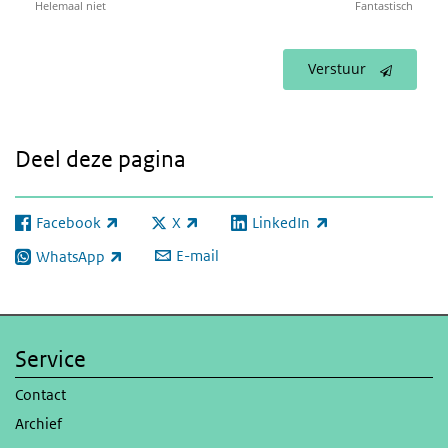
Helemaal niet
Fantastisch
Verstuur
Deel deze pagina
Facebook
X
LinkedIn
(externe link)
(externe link)
(externe link)
E-mail
WhatsApp
(externe link)
Service
Contact
Archief