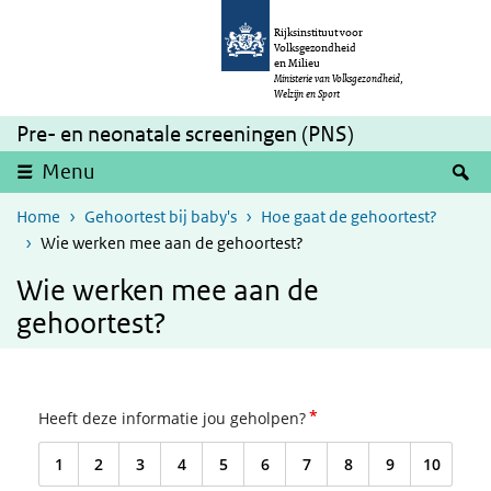
Overslaan en naar de inhoud gaan
Direct naar de hoofdnavigatie
Rijksinstituut voor
Volksgezondheid
en Milieu
Ministerie van Volksgezondheid,
Welzijn en Sport
Pre- en neonatale screeningen (PNS)
Z
Menu
Home
Gehoortest bij baby's
Hoe gaat de gehoortest?
Wie werken mee aan de gehoortest?
Wie werken mee aan de
gehoortest?
*
Heeft deze informatie jou geholpen?
1
2
3
4
5
6
7
8
9
10