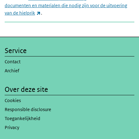
documenten en materialen die nodig zijn voor de uitvoering
(externe link)
van de hielprik
.
Service
Contact
Archief
Over deze site
Cookies
Responsible disclosure
Toegankelijkheid
Privacy