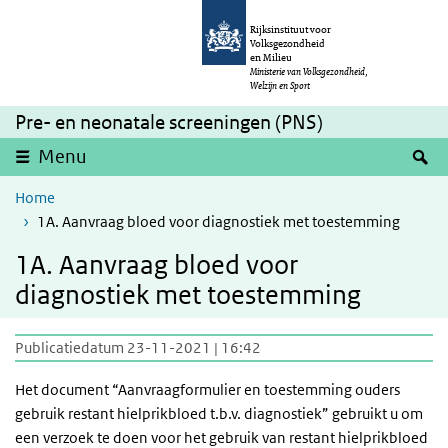
Overslaan en naar de inhoud gaan
Direct naar de hoofdnavigatie
Rijksinstituut voor
Volksgezondheid
en Milieu
Ministerie van Volksgezondheid,
Welzijn en Sport
Pre- en neonatale screeningen (PNS)
Z
Menu
Home
1A. Aanvraag bloed voor diagnostiek met toestemming
1A. Aanvraag bloed voor
diagnostiek met toestemming
Publicatiedatum 23-11-2021 | 16:42
Het document “Aanvraagformulier en toestemming ouders
gebruik restant hielprikbloed t.b.v. diagnostiek” gebruikt u om
een verzoek te doen voor het gebruik van restant hielprikbloed