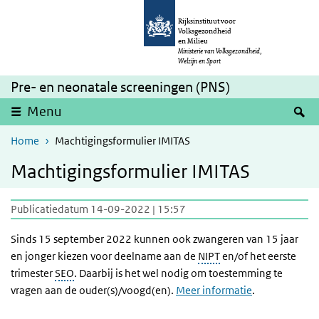
Overslaan en naar de inhoud gaan
Direct naar de hoofdnavigatie
Rijksinstituut voor
Volksgezondheid
en Milieu
Ministerie van Volksgezondheid,
Welzijn en Sport
Pre- en neonatale screeningen (PNS)
Z
Menu
Home
Machtigingsformulier IMITAS
Machtigingsformulier IMITAS
Publicatiedatum 14-09-2022 | 15:57
Sinds 15 september 2022 kunnen ook zwangeren van 15 jaar
en jonger kiezen voor deelname aan de
NIPT
en/of het eerste
trimester
SEO
. Daarbij is het wel nodig om toestemming te
vragen aan de ouder(s)/voogd(en).
Meer informatie
.