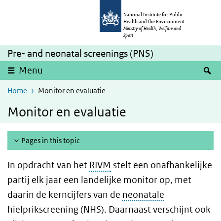
Skip to main content
Skip to main navigation
National Institute for Public
Health and the Environment
Ministry of Health, Welfare and
Sport
Pre- and neonatal screenings (PNS)
S
Menu
Home
Monitor en evaluatie
Monitor en evaluatie
Pages in this topic
In opdracht van het
RIVM
stelt een onafhankelijke
partij elk jaar een landelijke monitor op, met
daarin de kerncijfers van de
neonatale
hielprikscreening (NHS). Daarnaast verschijnt ook