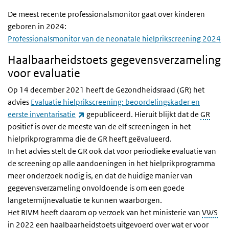
De meest recente professionalsmonitor gaat over kinderen
geboren in 2024:
Professionalsmonitor van de neonatale hielprikscreening 2024
Haalbaarheidstoets gegevensverzameling
voor evaluatie
Op 14 december 2021 heeft de Gezondheidsraad (GR) het
advies
Evaluatie hielprikscreening: beoordelingskader en
(link is external)
eerste inventarisatie
gepubliceerd. Hieruit blijkt dat de
GR
positief is over de meeste van de elf screeningen in het
hielprikprogramma die de GR heeft geëvalueerd.
In het advies stelt de GR ook dat voor periodieke evaluatie van
de screening op alle aandoeningen in het hielprikprogramma
meer onderzoek nodig is, en dat de huidige manier van
gegevensverzameling onvoldoende is om een goede
langetermijnevaluatie te kunnen waarborgen.
Het RIVM heeft daarom op verzoek van het ministerie van
VWS
in 2022 een haalbaarheidstoets uitgevoerd over wat er voor