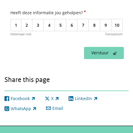
*
Heeft deze informatie jou geholpen?
1
2
3
4
5
6
7
8
9
10
Helemaal niet
Fantastisch
Verstuur
Share this page
Facebook
X
LinkedIn
(link is external)
(link is external)
(link is external)
Email
WhatsApp
(link is external)