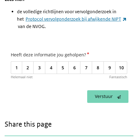
de volledige richtlijnen voor vervolgonderzoek in
het
Protocol vervolgonderzoek bij afwijkende NIPT
(link is external)
van de NVOG.
*
Heeft deze informatie jou geholpen?
1
2
3
4
5
6
7
8
9
10
Helemaal niet
Fantastisch
Verstuur
Share this page