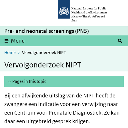
Skip to main content
Skip to main navigation
National Institute for Public
Health and the Environment
Ministry of Health, Welfare and
Sport
Pre- and neonatal screenings (PNS)
S
Menu
Home
Vervolgonderzoek NIPT
Vervolgonderzoek NIPT
Pages in this topic
Bij een afwijkende uitslag van de NIPT heeft de
zwangere een indicatie voor een verwijzing naar
een Centrum voor Prenatale Diagnostiek. Ze kan
daar een uitgebreid gesprek krijgen.