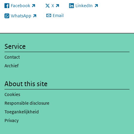
Facebook
X
LinkedIn
(link is external)
(link is external)
(link is external)
Email
WhatsApp
(link is external)
Service
Contact
Archief
About this site
Cookies
Responsible disclosure
Toegankelijkheid
Privacy