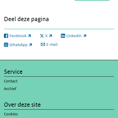
Deel deze pagina
Facebook
X
LinkedIn
(externe link)
(externe link)
(externe link)
E-mail
WhatsApp
(externe link)
Service
Contact
Archief
Over deze site
Cookies