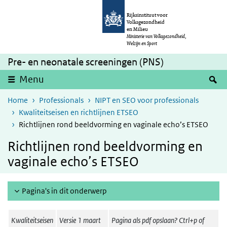
Overslaan en naar de inhoud gaan
Direct naar de hoofdnavigatie
Rijksinstituut voor
Volksgezondheid
en Milieu
Ministerie van Volksgezondheid,
Welzijn en Sport
Pre- en neonatale screeningen (PNS)
Z
Menu
Home
Professionals
NIPT en SEO voor professionals
Kwaliteitseisen en richtlijnen ETSEO
Richtlijnen rond beeldvorming en vaginale echo’s ETSEO
Richtlijnen rond beeldvorming en
vaginale echo’s ETSEO
Pagina's in dit onderwerp
Kwaliteitseisen
Versie 1 maart
Pagina als pdf opslaan? Ctrl+p of