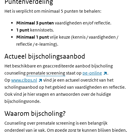
Puntenverdeling
Het is verplicht om minimaal 5 punten te behalen:
Minimaal 3 punten
vaardigheden en/of reflectie.
1 punt
kennistoets.
Minimaal 1 punt
vrije keuze (kennis / vaardigheden /
reflectie / e-learning).
Actueel bijscholingsaanbod
Het beschikbare en geaccrediteerde aanbod bijscholing
(externe link
counseling
prenatale
screening
staat op
pe-online
.
(externe link)
Op
www.clbps.nl
vind je een actueel overzicht van het
scholingsaanbod op het gebied van vaardigheden en reflectie.
Ook vind je hier vragen en antwoorden over de huidige
bijscholingsronde.
Waarom bijscholing?
Counseling over prenatale screening is een belangrijk
onderdeel van je vak. Om goede zorg te kunnen blijven bieden,