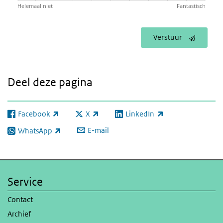
Helemaal niet
Fantastisch
Verstuur
Deel deze pagina
Facebook
X
LinkedIn
(externe link)
(externe link)
(externe link)
E-mail
WhatsApp
(externe link)
Service
Contact
Archief