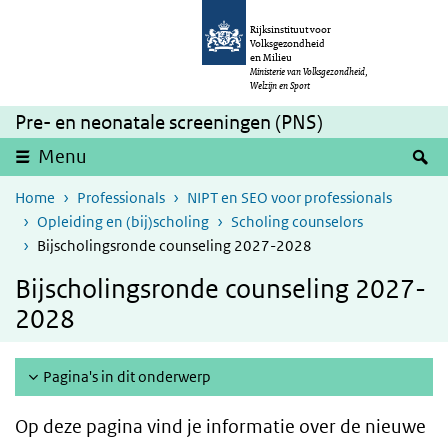
Overslaan en naar de inhoud gaan
Direct naar de hoofdnavigatie
Rijksinstituut voor
Volksgezondheid
en Milieu
Ministerie van Volksgezondheid,
Welzijn en Sport
Pre- en neonatale screeningen (PNS)
Z
Menu
Home
Professionals
NIPT en SEO voor professionals
Opleiding en (bij)scholing
Scholing counselors
Bijscholingsronde counseling 2027-2028
Bijscholingsronde counseling 2027-
2028
Pagina's in dit onderwerp
Op deze pagina vind je informatie over de nieuwe