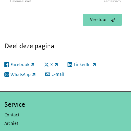
Helemaal niet
Fantastisch
Verstuur
Deel deze pagina
Facebook
X
LinkedIn
(externe link)
(externe link)
(externe link)
E-mail
WhatsApp
(externe link)
Service
Contact
Archief