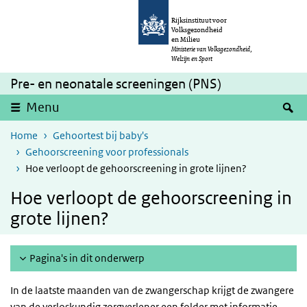
Overslaan en naar de inhoud gaan
Direct naar de hoofdnavigatie
Rijksinstituut voor
Volksgezondheid
en Milieu
Ministerie van Volksgezondheid,
Welzijn en Sport
Pre- en neonatale screeningen (PNS)
Z
Menu
Home
Gehoortest bij baby's
Gehoorscreening voor professionals
Hoe verloopt de gehoorscreening in grote lijnen?
Hoe verloopt de gehoorscreening in
grote lijnen?
Pagina's in dit onderwerp
In de laatste maanden van de zwangerschap krijgt de zwangere
van de verloskundig zorgverlener een folder met informatie