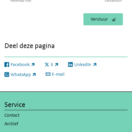
Helemaal niet
Fantastisch
Verstuur
Deel deze pagina
Facebook
X
LinkedIn
(externe link)
(externe link)
(externe link)
E-mail
WhatsApp
(externe link)
Service
Contact
Archief