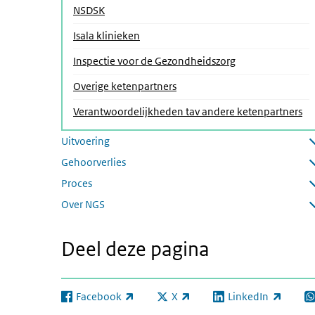
NSDSK
Isala klinieken
Inspectie voor de Gezondheidszorg
Overige ketenpartners
Verantwoordelijkheden tav andere ketenpartners
Uitvoering
Submenu openen
Gehoorverlies
Submenu openen
Proces
Submenu openen
Over NGS
Submenu openen
Deel deze pagina
Facebook
X
LinkedIn
(externe link)
(externe link)
(externe link)
(e