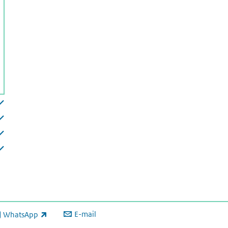
E-mail
WhatsApp
xterne link)