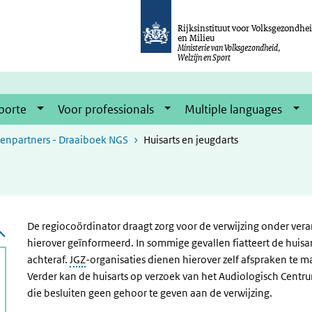
Rijksinstituut voor Volksgezondhe
en Milieu
Ministerie van Volksgezondheid,
Welzijn en Sport
oorte
Voor professionals
Multiple languages
enpartners - Draaiboek NGS
Huisarts en jeugdarts
De regiocoördinator draagt zorg voor de verwijzing onder vera
hierover geïnformeerd. In sommige gevallen fiatteert de huisa
achteraf.
JGZ
-organisaties dienen hierover zelf afspraken te m
Verder kan de huisarts op verzoek van het Audiologisch Cent
die besluiten geen gehoor te geven aan de verwijzing.