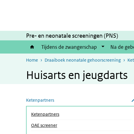
Overslaan en naar de inhoud gaan
Direct naar de hoofdnavigatie
Pre- en neonatale screeningen (PNS)
Tijdens de zwangerschap
Na de geb
Home
Draaiboek neonatale gehoorscreening
Ket
Huisarts en jeugdarts
Overslaan menu
Ketenpartners
Submenu sluiten
Ketenpartners
OAE screener