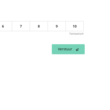
6
7
8
9
10
Fantastisch
Verstuur