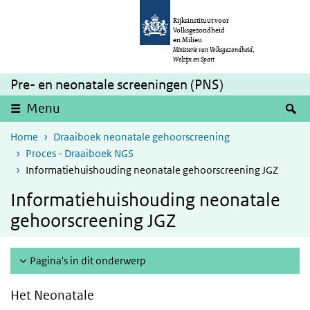
Overslaan en naar de inhoud gaan
Direct naar de hoofdnavigatie
Rijksinstituut voor
Volksgezondheid
en Milieu
Ministerie van Volksgezondheid,
Welzijn en Sport
Pre- en neonatale screeningen (PNS)
Z
Menu
Home
Draaiboek neonatale gehoorscreening
Proces - Draaiboek NGS
Informatiehuishouding neonatale gehoorscreening JGZ
Informatiehuishouding neonatale
gehoorscreening JGZ
Pagina's in dit onderwerp
Het Neonatale