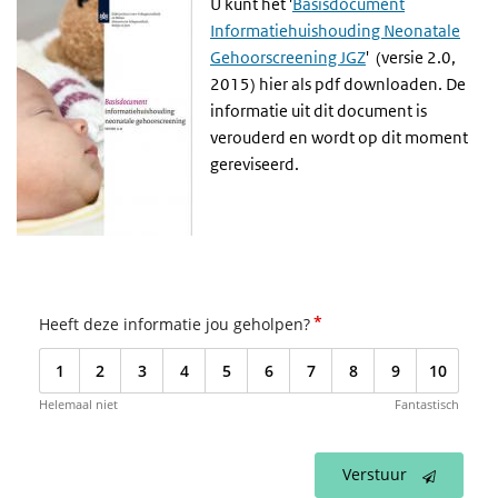
U kunt het '
Basisdocument
Informatiehuishouding Neonatale
Gehoorscreening JGZ
' (versie 2.0,
2015) hier als pdf downloaden.
De
informatie uit dit document is
verouderd en wordt op dit moment
gereviseerd
.
*
Heeft deze informatie jou geholpen?
1
2
3
4
5
6
7
8
9
10
Helemaal niet
Fantastisch
Verstuur