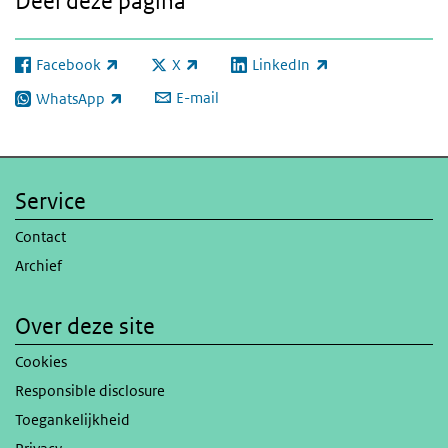
Deel deze pagina
Facebook
X
LinkedIn
(externe link)
(externe link)
(externe link)
E-mail
WhatsApp
(externe link)
Service
Contact
Archief
Over deze site
Cookies
Responsible disclosure
Toegankelijkheid