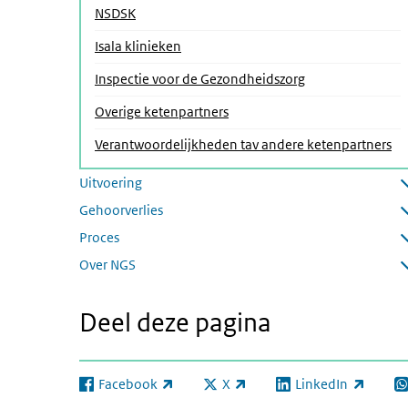
(Actieve pagina)
NSDSK
Isala klinieken
Inspectie voor de Gezondheidszorg
Overige ketenpartners
Verantwoordelijkheden tav andere ketenpartners
Uitvoering
Submenu openen
Gehoorverlies
Submenu openen
Proces
Submenu openen
Over NGS
Submenu openen
Deel deze pagina
Facebook
X
LinkedIn
(externe link)
(externe link)
(externe link)
(e