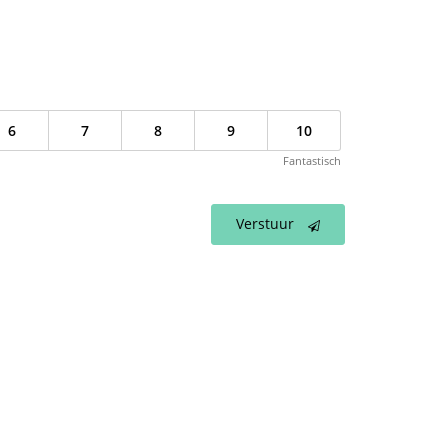
6
7
8
9
10
Fantastisch
Verstuur