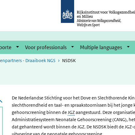
Rijksinstituut voor Volksgezondhe
en Milieu
Ministerie van Volksgezondheid,
Welzijn en Sport
oorte
Voor professionals
Multiple languages
enpartners - Draaiboek NGS
NSDSK
De Nederlandse Stichting voor het Dove en Slechthorende Kin
slechthorendheid en taal- en spraakstoornissen bij het jonge 
gehoorscreening binnen de
JGZ
aangestuurd. Deze organisati
Administratiesysteem Neonatale Gehoorscreening (CANG), het
dat gehanteerd wordt binnen de JGZ. De NSDSK biedt de JGZ-o
uitvoering van de neonatale gehoorscreening.