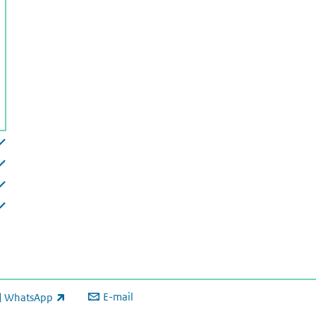
E-mail
WhatsApp
xterne link)