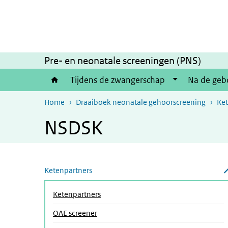
Overslaan en naar de inhoud gaan
Direct naar de hoofdnavigatie
Pre- en neonatale screeningen (PNS)
Tijdens de zwangerschap
Na de geb
Home
Draaiboek neonatale gehoorscreening
Ket
NSDSK
Overslaan menu
Ketenpartners
Submenu sluiten
Ketenpartners
OAE screener