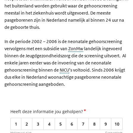
het buitenland worden gebruikt waar de gehoorscreening
meestal in het ziekenhuis wordt uitgevoerd. De meeste
pasgeborenen zijn in Nederland namelijk al binnen 24 uur na
de geboorte thuis.
In de periode 2002 – 2006 is de neonatale gehoorscreening
vervolgens met een subsidie van
ZonMw
landelijk ingevoerd
binnen de Jeugdgezondheidszorg die de screening uitvoert. Al
enkele jaren eerder was de invoering van de neonatale
gehoorscreening binnen de
NICU
’s voltooid. Sinds 2006 krijgt
dus elke in Nederland woonachtige pasgeborene neonatale
gehoorscreening aangeboden.
*
Heeft deze informatie jou geholpen?
1
2
3
4
5
6
7
8
9
10
Helemaal niet
Fantastisch