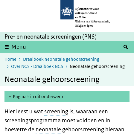
Overslaan en naar de inhoud gaan
Direct naar de hoofdnavigatie
Rijksinstituut voor
Volksgezondheid
en Milieu
Ministerie van Volksgezondheid,
Welzijn en Sport
Pre- en neonatale screeningen (PNS)
Z
Menu
Home
Draaiboek neonatale gehoorscreening
Over NGS - Draaiboek NGS
Neonatale gehoorscreening
Neonatale gehoorscreening
Pagina's in dit onderwerp
Hier leest u wat
screening
is, waaraan een
screeningsprogramma moet voldoen en in
hoeverre de
neonatale
gehoorscreening hieraan