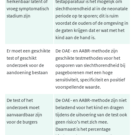
herkenbaar latent of
testapparatuur is het mogelijk om
vroeg symptomatisch
slechthorendheid al in de neonatale
stadium zijn
periode op te sporen; dit is ruim
voordat de ouders of de omgeving in
de gaten krijgen dat er wat met het
kind aan de hand is.
Er moet een geschikte
De OAE- en AABR-methode zijn
test of geschikt
geschikte testmethodes voor het
onderzoek voor de
opsporen van slechthorendheid bij
aandoening bestaan
pasgeborenen met een hoge
sensitiviteit, specificiteit en positief
voorspellende waarde.
De test of het
De OAE- en AABR-methode zijn niet
onderzoek moet
belastend voor het kind en dragen
aanvaardbaar zijn
tijdens de uitvoering van de test ook
voor de burgers
geen risico’s met zich mee.
Daarnaast is het percentage