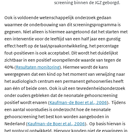
screening binnen de JGZ geborgd.
Ook is voldoende wetenschappelijk onderzoek gedaan
waarmee de onderbouwing van dit screeningsprogramma is
gegeven. Niet alleen is hiermee aangetoond dat het starten met
een interventie voor de leeftijd van een half jaar een gunstig
effect heeft op de taal/spraakontwikkeling, het percentage
fout-positieven is ook acceptabel. Dit wordt het duidelijkst
zichtbaar in een positief voorspellende waarde van tegen de
40% (
Resultaten monitoring
). Hiermee wordt de kans
weergegeven dat een kind op het moment van verwijzing naar
het audiologisch centrum een permanent gehoorverlies heeft
aan één of beide oren. Ook is uit een tevredenheidsonderzoek
onder ouders gebleken dat de neonatale gehoorscreening
positief wordt ervaren (
Kaufman-de Boer et al., 2006
). Tijdens
een aantal voorstudies is onderzocht hoe de neonatale
gehoorscreening het best kon worden aangeboden in
Nederland (
Kaufman-de Boer et al., 2006
). Op basis hiervan is
het protocol ontwikkeld. Hiervoor konden niet de ervaringen in