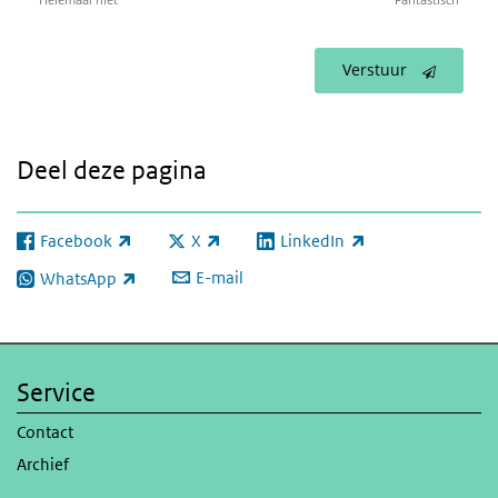
Verstuur
Deel deze pagina
Facebook
X
LinkedIn
(externe link)
(externe link)
(externe link)
E-mail
WhatsApp
(externe link)
Service
Contact
Archief