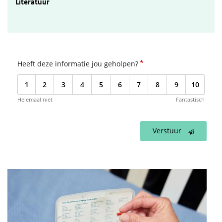
Literatuur
Literatuur
*
Heeft deze informatie jou geholpen?
1
2
3
4
5
6
7
8
9
10
Helemaal niet
Fantastisch
Verstuur