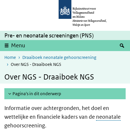
Overslaan en naar de inhoud gaan
Direct naar de hoofdnavigatie
Rijksinstituut voor
Volksgezondheid
en Milieu
Ministerie van Volksgezondheid,
Welzijn en Sport
Pre- en neonatale screeningen (PNS)
Z
Menu
Home
Draaiboek neonatale gehoorscreening
Over NGS - Draaiboek NGS
Over NGS - Draaiboek NGS
Pagina's in dit onderwerp
Informatie over achtergronden, het doel en
wettelijke en financiele kaders van de
neonatale
gehoorscreening.