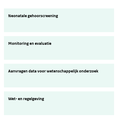
Neonatale gehoorscreening
Neonatale gehoorscreening
Monitoring en evaluatie
Monitoring en evaluatie
Aanvragen data voor wetenschappelijk onderzoek
Aanvragen data voor wetenschappelijk onderzoek
Wet- en regelgeving
Wet- en regelgeving