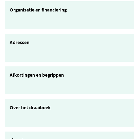
Organisatie en financiering
Organisatie en financiering
Adressen
Adressen
Begrippen en afkortingen
Afkortingen en begrippen
Over het draaiboek
Over het draaiboek