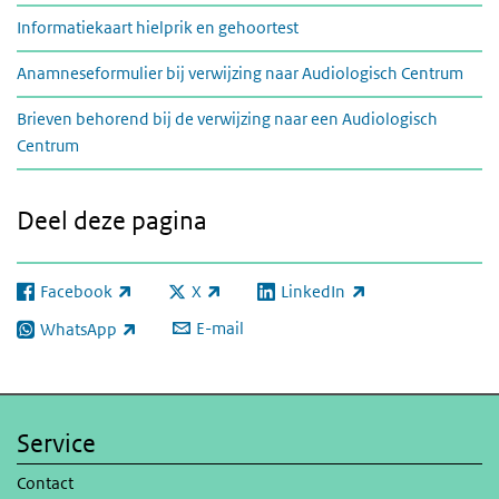
Informatiekaart hielprik en gehoortest
Anamneseformulier bij verwijzing naar Audiologisch Centrum
Brieven behorend bij de verwijzing naar een Audiologisch
Centrum
Deel deze pagina
Facebook
X
LinkedIn
(externe link)
(externe link)
(externe link)
E-mail
WhatsApp
(externe link)
Service
Contact